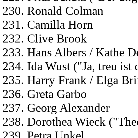
230. Ronald Colman
231. Camilla Horn
232. Clive Brook
233. Hans Albers / Kathe D
234. Ida Wust ("Ja, treu ist
235. Harry Frank / Elga Br
236. Greta Garbo
237. Georg Alexander
238. Dorothea Wieck ("The
239. Petra Unkel