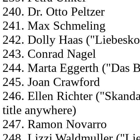
240. Dr. Otto Peltzer
241. Max Schmeling
242. Dolly Haas ("Liebes
243. Conrad Nagel
244. Marta Eggerth ("Das 
245. Joan Crawford
246. Ellen Richter ("Skanda
title anywhere)
247. Ramon Novarro
248. Lizzi Waldmuller ("Lie