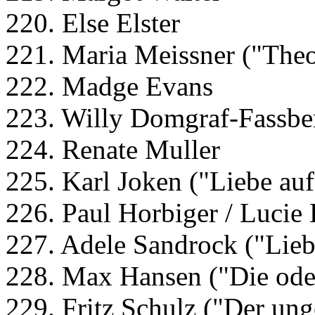
220. Else Elster
221. Maria Meissner ("The
222. Madge Evans
223. Willy Domgraf-Fassbe
224. Renate Muller
225. Karl Joken ("Liebe auf
226. Paul Horbiger / Lucie 
227. Adele Sandrock ("Lieb
228. Max Hansen ("Die ode
229. Fritz Schulz ("Der ung