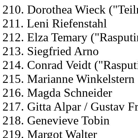
210. Dorothea Wieck ("Teil
211. Leni Riefenstahl
212. Elza Temary ("Rasputi
213. Siegfried Arno
214. Conrad Veidt ("Rasput
215. Marianne Winkelstern
216. Magda Schneider
217. Gitta Alpar / Gustav F
218. Genevieve Tobin
219. Margot Walter