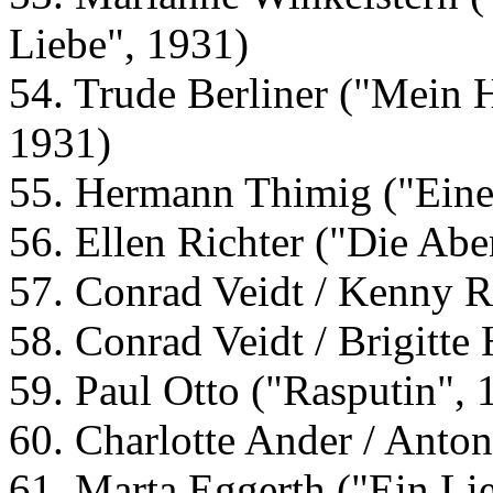
Liebe", 1931)
54. Trude Berliner ("Mein H
1931)
55. Hermann Thimig ("Eine
56. Ellen Richter ("Die Abe
57. Conrad Veidt / Kenny R
58. Conrad Veidt / Brigitte
59. Paul Otto ("Rasputin", 
60. Charlotte Ander / Anto
61. Marta Eggerth ("Ein Lie