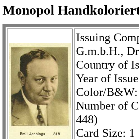
Monopol Handkoloriert
Issuing Comp
G.m.b.H., D
Country of I
Year of Issu
Color/B&W:
Number of Ca
448)
Card Size: 1 