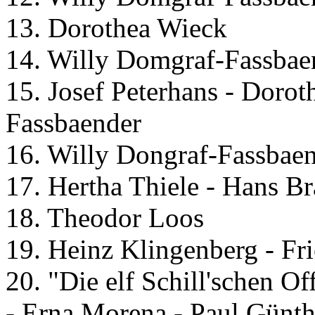
13. Dorothea Wieck
14. Willy Domgraf-Fassbae
15. Josef Peterhans - Doro
Fassbaender
16. Willy Dongraf-Fassbaen
17. Hertha Thiele - Hans B
18. Theodor Loos
19. Heinz Klingenberg - Fri
20. "Die elf Schill'schen Of
- Erna Morena - Paul Günth