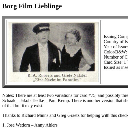
Borg Film Lieblinge
Issuing Com
Country of I
Year of Issue
Color/B&W
Number of Ca
Card Size: 1 
Issued as ins
Notes: There are at least two variations for card #75, and possibly three
Schaak – Jakob Tiedke – Paul Kemp. There is another version that sh
of that but it may exist.
Thanks to Richard Minns and Greg Graetz for helping with this checkl
1. Jose Wedorn – Anny Ahlers