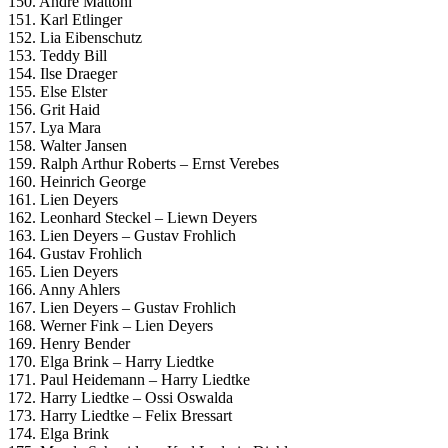
150. Andre Mattoni
151. Karl Etlinger
152. Lia Eibenschutz
153. Teddy Bill
154. Ilse Draeger
155. Else Elster
156. Grit Haid
157. Lya Mara
158. Walter Jansen
159. Ralph Arthur Roberts – Ernst Verebes
160. Heinrich George
161. Lien Deyers
162. Leonhard Steckel – Liewn Deyers
163. Lien Deyers – Gustav Frohlich
164. Gustav Frohlich
165. Lien Deyers
166. Anny Ahlers
167. Lien Deyers – Gustav Frohlich
168. Werner Fink – Lien Deyers
169. Henry Bender
170. Elga Brink – Harry Liedtke
171. Paul Heidemann – Harry Liedtke
172. Harry Liedtke – Ossi Oswalda
173. Harry Liedtke – Felix Bressart
174. Elga Brink