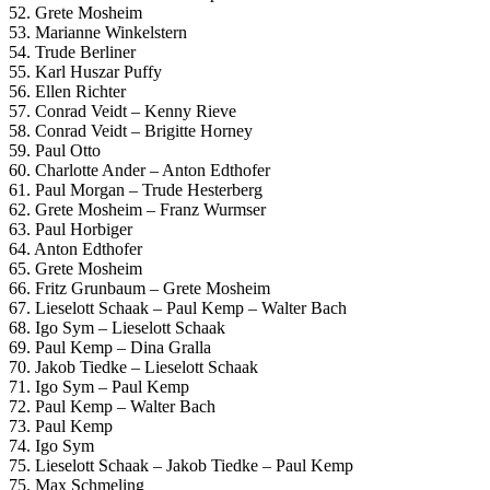
52. Grete Mosheim
53. Marianne Winkelstern
54. Trude Berliner
55. Karl Huszar Puffy
56. Ellen Richter
57. Conrad Veidt – Kenny Rieve
58. Conrad Veidt – Brigitte Horney
59. Paul Otto
60. Charlotte Ander – Anton Edthofer
61. Paul Morgan – Trude Hesterberg
62. Grete Mosheim – Franz Wurmser
63. Paul Horbiger
64. Anton Edthofer
65. Grete Mosheim
66. Fritz Grunbaum – Grete Mosheim
67. Lieselott Schaak – Paul Kemp – Walter Bach
68. Igo Sym – Lieselott Schaak
69. Paul Kemp – Dina Gralla
70. Jakob Tiedke – Lieselott Schaak
71. Igo Sym – Paul Kemp
72. Paul Kemp – Walter Bach
73. Paul Kemp
74. Igo Sym
75. Lieselott Schaak – Jakob Tiedke – Paul Kemp
75. Max Schmeling