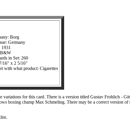
pany: Borg
ssue: Germany
: 1931
: B&W
rds in Set: 260
7/16" x 2 5/16"
ert with what product: Cigarettes
 variations for this card. There is a version titled Gustav Frohlich - Gitt
ows boxing champ Max Schmeling. There may be a correct version of the 
ist.