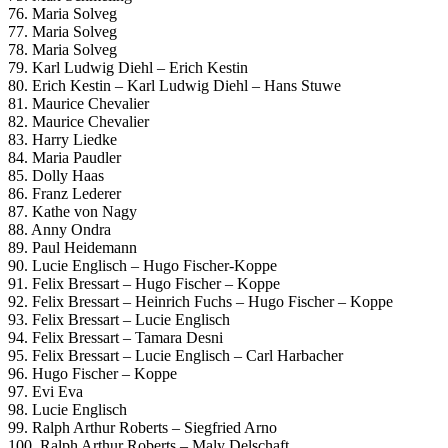
76. Maria Solveg
77. Maria Solveg
78. Maria Solveg
79. Karl Ludwig Diehl – Erich Kestin
80. Erich Kestin – Karl Ludwig Diehl – Hans Stuwe
81. Maurice Chevalier
82. Maurice Chevalier
83. Harry Liedke
84. Maria Paudler
85. Dolly Haas
86. Franz Lederer
87. Kathe von Nagy
88. Anny Ondra
89. Paul Heidemann
90. Lucie Englisch – Hugo Fischer-Koppe
91. Felix Bressart – Hugo Fischer – Koppe
92. Felix Bressart – Heinrich Fuchs – Hugo Fischer – Koppe
93. Felix Bressart – Lucie Englisch
94. Felix Bressart – Tamara Desni
95. Felix Bressart – Lucie Englisch – Carl Harbacher
96. Hugo Fischer – Koppe
97. Evi Eva
98. Lucie Englisch
99. Ralph Arthur Roberts – Siegfried Arno
100. Ralph Arthur Roberts – Maly Delschaft