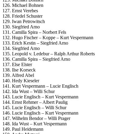
126. Michael Bohnen
127. Ernst Verebes
128. Friedel Schuster
129. Iwan Petrowitsch
130. Siegfried Arno
131. Camilla Spira – Norbert Fels
132. Hugo Fischer – Koppe – Kurt Vespermann
133. Erich Kestin – Siegfried Arno
134. Siegfried Arno
135. Leopold v. Ledebur – Ralph Arthur Roberts
136. Camilla Spira – Siegfried Arno
137. Else Elster
138. Ilse Korseck
139. Alfred Abel
140. Hedy Kieseler
141. Kurt Vespermann – Lucie Englisch
142. Ida Wust – Willi Schur
143. Lucie Englisch – Kurt Vespermann
144. Ernst Rehmer – Albert Paulig
145. Lucie Englisch – Willi Schur
146. Lucie Englisch – Kurt Vespermann
147. Wilhelm Bendor – Willi Prager
148. Ida Wust – Kurt Vespermann
149. Paul Heidemann