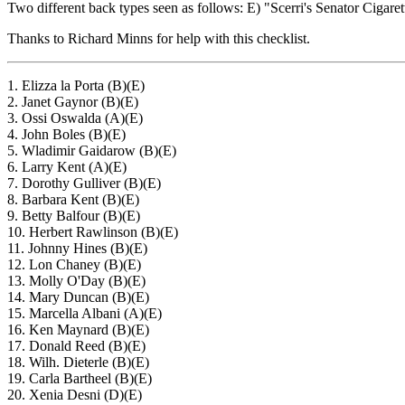
Two different back types seen as follows: E) "Scerri's Senator C
Thanks to Richard Minns for help with this checklist.
1. Elizza la Porta (B)(E)
2. Janet Gaynor (B)(E)
3. Ossi Oswalda (A)(E)
4. John Boles (B)(E)
5. Wladimir Gaidarow (B)(E)
6. Larry Kent (A)(E)
7. Dorothy Gulliver (B)(E)
8. Barbara Kent (B)(E)
9. Betty Balfour (B)(E)
10. Herbert Rawlinson (B)(E)
11. Johnny Hines (B)(E)
12. Lon Chaney (B)(E)
13. Molly O'Day (B)(E)
14. Mary Duncan (B)(E)
15. Marcella Albani (A)(E)
16. Ken Maynard (B)(E)
17. Donald Reed (B)(E)
18. Wilh. Dieterle (B)(E)
19. Carla Bartheel (B)(E)
20. Xenia Desni (D)(E)