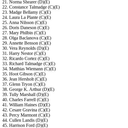
21. Norma Shearer (D)(E)
22. Constance Talmadge (C)(E)
23. Madge Bellamy (C)(E)
24. Laura La Plante (C)(E)
25. Anna Nilsson (C)(E)
26. Doris Daneson (C)(E)
27. Mary Philbin (C)(E)
28. Olga Baclanova (C)(E)
29. Annette Benson (C)(E)
30. Vera Reynolds (D)(E)
31. Harry Nestor (C)(E)
32. Ricardo Cortez (C)(E)
33. Richard Talmadge (C)(E)
34. Matthias Wiemann (C)(E)
35. Hoot Gibson (C)(E)
36. Jean Hersholt (C)(E)
37. Glenn Tryon (C)(E)
38. George K. Arthur (D)(E)
39. Tully Marshall (D)(E)
40. Charles Farrell (C)(E)
41. William Haines (D)(E)
42. Cesare Gravina (C)(E)
43. Percy Marmont (C)(E)
44. Cullen Landis (D)(E)
45. Harrison Ford (D)(E)