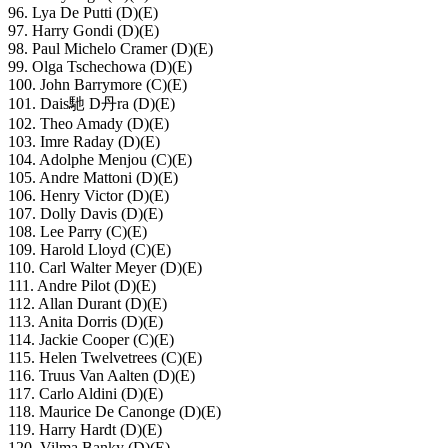
96. Lya De Putti (D)(E)
97. Harry Gondi (D)(E)
98. Paul Michelo Cramer (D)(E)
99. Olga Tschechowa (D)(E)
100. John Barrymore (C)(E)
101. Dais馳 D丹ra (D)(E)
102. Theo Amady (D)(E)
103. Imre Raday (D)(E)
104. Adolphe Menjou (C)(E)
105. Andre Mattoni (D)(E)
106. Henry Victor (D)(E)
107. Dolly Davis (D)(E)
108. Lee Parry (C)(E)
109. Harold Lloyd (C)(E)
110. Carl Walter Meyer (D)(E)
111. Andre Pilot (D)(E)
112. Allan Durant (D)(E)
113. Anita Dorris (D)(E)
114. Jackie Cooper (C)(E)
115. Helen Twelvetrees (C)(E)
116. Truus Van Aalten (D)(E)
117. Carlo Aldini (D)(E)
118. Maurice De Canonge (D)(E)
119. Harry Hardt (D)(E)
120. Vilma Banky (D)(E)