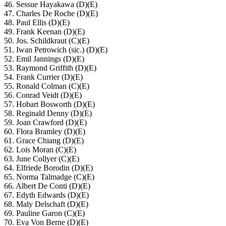
46. Sessue Hayakawa (D)(E)
47. Charles De Roche (D)(E)
48. Paul Ellis (D)(E)
49. Frank Keenan (D)(E)
50. Jos. Schildkraut (C)(E)
51. Iwan Petrowich (sic.) (D)(E)
52. Emil Jannings (D)(E)
53. Raymond Griffith (D)(E)
54. Frank Currier (D)(E)
55. Ronald Colman (C)(E)
56. Conrad Veidt (D)(E)
57. Hobart Bosworth (D)(E)
58. Reginald Denny (D)(E)
59. Joan Crawford (D)(E)
60. Flora Bramley (D)(E)
61. Grace Chiang (D)(E)
62. Lois Moran (C)(E)
63. June Collyer (C)(E)
64. Elfriede Borodin (D)(E)
65. Norma Talmadge (C)(E)
66. Albert De Conti (D)(E)
67. Edyth Edwards (D)(E)
68. Maly Delschaft (D)(E)
69. Pauline Garon (C)(E)
70. Eva Von Berne (D)(E)