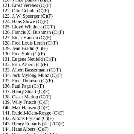
121. Ernst Verebes (C)(F)
122. Otto Gebuhr (C)(F)
123. J. W. Speerger (C)(F)
124. Hans Stuwe (C)(F)
125. Lloyd Whitlock (C)(F)
126. Francis X. Bushman (C)(F)
127. Einar Hanson (C)(F)
128. Fred Louis Lerch (C)(F)
129. Jean Bradin (C)(F)
130. Fred Solm (C)(F)
131. Eugene Neufeld (C)(F)
132. Fritz Alberti (C)(F)
133. Albert Bassermann (C)(F)
134. Jack Mylong-Munz (C)(F)
135. Fred Thomson (C)(F)
136. Paul Page (C)(F)
137. Henry Stuart (C)(F)
138. Oscar Marion (C)(F)
139. Willy Fritsch (C)(F)
140. Max Hansen (C)(F)
141. Rudolf-Klein-Rogge (C)(F)
142. Alfons Fryland (C)(F)
143. Henry Eduards (sic.) (C)(F)
144. Hans Albers (C)(F)