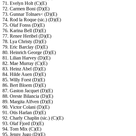
71. Evelyn Holt (C)(E)
72. Carmen Boni (D)(E)
73. Gunnar Tolnaes< (D)(E)
74. Rod la Roque (sic.) (D)(E)
75. Olaf Fonss (D)(E)
76. Karina Bell (D)(E)
77. Renee Heribel (D)(E)
78. Lya Christy (D)(E)
79. Eric Barclay (D)(E)
80. Heinrich George (D)(E)
81. Lilian Harvey (D)(E)
82. Mae Murray (C)(E)
83. Heinz Abel (D)(E)
84. Hilde Auen (D)(E)
85. Willy Forst (D)(E)
86. Bert Bloem (D)(E)
87. Gaston Jacquet (D)(E)
88. Oreste Bilancia (D)(E)
89. Margita Alfven (D)(E)
90. Victor Colani (D)(E)
91. Otis Harlan (D)(E)
92. Charly Chaplin (sic.) (C)(E)
93. Olaf Fjord (D)(E)
94. Tom Mix (C)(E)
95. Jenny Jugo (D)(E)