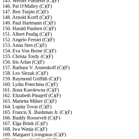
145. Werner Fuetterer (C)(F)
146. Pat O'Malley (C)(F)
147. Ben Turpin (C)(F)
148. Arnold Korff (C)(F)
149. Paul Hartmann (C)(F)
150. Harald Paulsen (C)(F)
151. Albert Paulig (C)(F)
152. Angelo Ferrari (C)(F)
153. Anna Sten (C)(F)
154. Eva Von Berne (C)(F)
155. Christa Tordy (C)(F)
156. Iris Arlan (C)(F)
157. Barbara V. Annenkoff (C)(F)
158. Leo Slezak (C)(F)
159. Raymond Griffith (C)(F)
160. Lydia Potechina (C)(F)
161. Ilona Karolewna (C)(F)
162. Elizabeth Pinajeff (C)(F)
163. Marietta Milner (C)(F)
164. Lupita Tovar (C)(F)
165. Francis X. Bushman Jr. (C)(F)
166. Buddy Roosevelt (C)(F)
167. Elga Brink (C)(F)
168. Iwa Wanja (C)(F)
169. Margaret Livingston (C)(F)